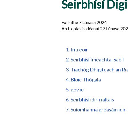
Seirbhísí Dig
Foilsithe 7 Lúnasa 2024
An t-eolas is déanaí 27 Lúnasa 20
Table
1. Intreoir
of
2. Seirbhísí Imeachtaí Saoil
contents
3. Tiachóg Dhigiteach an Ria
4. Bloic Thógála
5. gov.ie
6. Seirbhísí idir-rialtais
7. Suíomhanna gréasáin idir-