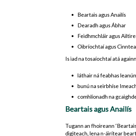
Beartais agus Anailís
Dearadh agus Ábhar
Feidhmchláir agus Ailtir
Oibríochtaí agus Cinntea
Is iad na tosaíochtaí atá againn
láthair ná feabhas leanú
bunú na seirbhíse Imeacht
comhlíonadh na gcaighdeá
Beartais agus Anailís
Tugann an fhoireann ‘Beartais 
digiteach, lena n-áirítear bear