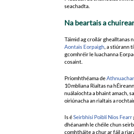
seachadta.
Na beartais a chuirea
Táimid ag croílár ghealltanas 
Aontais Eorpaigh
, a stiúrann 
gcomhréir le luachanna Eorpa
cosaint.
Príomhthéama de
Athnuachan 
10 mbliana Rialtas na hÉireann,
nuálaíochta a bhaint amach, sao
oiriúnacha an rialtais a rochtai
Is é
Seirbhísí Poiblí Níos Fearr
dhéanamh le chéile chun seirb
comhtháite a chur ar fáil a ri