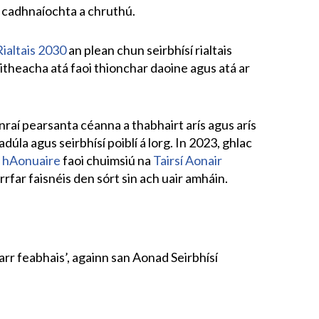
 cadhnaíochta a chruthú.
ialtais 2030
an plean chun seirbhísí rialtais
theacha atá faoi thionchar daoine agus atá ar
nraí pearsanta céanna a thabhairt arís agus arís
úla agus seirbhísí poiblí á lorg. In 2023, ghlac
a hAonuaire
faoi chuimsiú na
Tairsí Aonair
arrfar faisnéis den sórt sin ach uair amháin.
arr feabhais’, againn san Aonad Seirbhísí