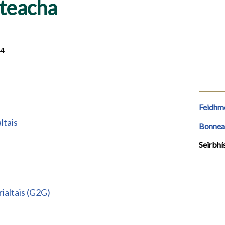
iteacha
24
Feidhmc
ltais
Bonnea
Seirbhí
rialtais (G2G)