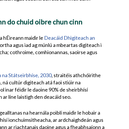
nn do chuid oibre chun cinn
na hÉireann maidir le
Deacáid Dhigiteach an
tíortha agus iad ag múnlú a mbeartas digiteach i
cha; cothroime, comhionannas, saoirse agus
na Státseirbhíse, 2030
, straitéis athchóirithe
 ná cultúr digiteach atá faoi stiúir na
l inar féidir le daoine 90% de sheirbhísí
n ar líne laistigh den deacáid seo.
gealltanas na hearnála poiblí maidir le hobair a
hísí ionchuimsitheacha, ar ardchaighdeán agus
arann ar riachtanais daoine agus a fheabhsaíonn a