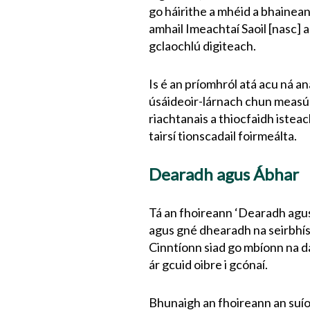
go háirithe a mhéid a bhainea
amhail Imeachtaí Saoil [nasc] a
gclaochlú digiteach.
Is é an príomhról atá acu ná an
úsáideoir-lárnach chun measú
riachtanais a thiocfaidh isteac
tairsí tionscadail foirmeálta.
Dearadh agus Ábhar
Tá an fhoireann ‘Dearadh agus
agus gné dhearadh na seirbhíse
Cinntíonn siad go mbíonn na dao
ár gcuid oibre i gcónaí.
Bhunaigh an fhoireann an suíomh