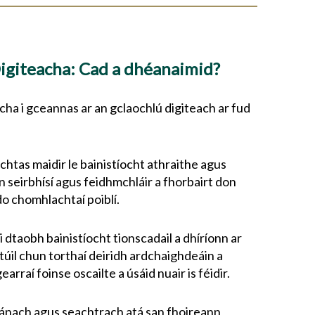
Digiteacha: Cad a dhéanaimid?
cha i gceannas ar an gclaochlú digiteach ar fud
chtas maidir le bainistíocht athraithe agus
 seirbhísí agus feidhmchláir a fhorbairt don
do chomhlachtaí poiblí.
 dtaobh bainistíocht tionscadail a dhíríonn ar
úil chun torthaí deiridh ardchaighdeáin a
rraí foinse oscailte a úsáid nuair is féidir.
nach agus seachtrach atá san fhoireann