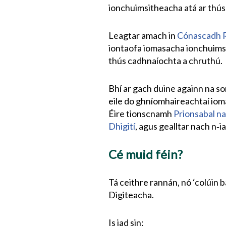
ionchuimsitheacha atá ar thús
Leagtar amach in
Cónascadh R
iontaofa iomasacha ionchuimsi
thús cadhnaíochta a chruthú.
Bhí ar gach duine againn na so
eile do ghníomhaireachtaí iomad
Éire tionscnamh
Prionsabal n
Dhigití
, agus gealltar nach n‑i
Cé muid féin?
Tá ceithre rannán, nó ‘colúin b
Digiteacha.
Is iad sin: