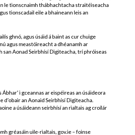
nn le tionscnaimh thábhachtacha straitéiseacha
gus tionscadail eile a bhaineann leis an
ailís ghnó, agus úsáid á baint as cur chuige
nú agus meastóireacht a dhéanamh ar
h san Aonad Seirbhísí Digiteacha, trí phróiseas
 Ábhar’ i gceannas ar eispéireas an úsáideora
 d’obair an Aonaid Seirbhísí Digiteacha.
ine a úsáideann seirbhísí an rialtais ag croílár
 gréasáin uile-rialtais, gov.ie – foinse