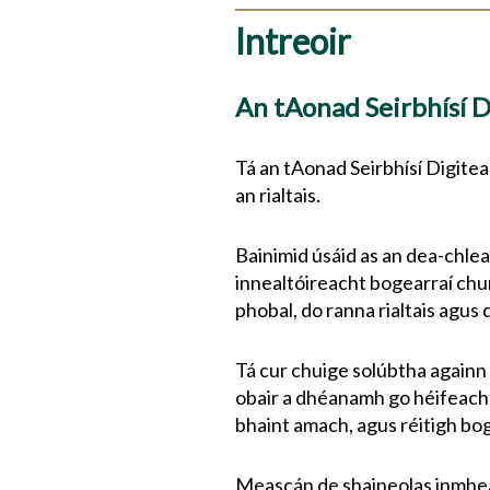
Intreoir
An tAonad Seirbhísí 
Tá an tAonad Seirbhísí Digitea
an rialtais.
Bainimid úsáid as an dea-chlea
innealtóireacht bogearraí chun
phobal, do ranna rialtais agus 
Tá cur chuige solúbtha againn i
obair a dhéanamh go héifeacht
bhaint amach, agus réitigh bogea
Meascán de shaineolas inmheá