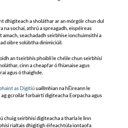
cht dhigiteach a sholáthar ar an mórgóir chun dul
ra na sochaí, athrú a spreagadh, eispéireas
t amach, seachadadh seirbhíse ionchuimsithí a
ad oibre solúbtha dinimiciúil.
dh an tseirbhís phoiblí le chéile chun seirbhísí
holáthar, cinn a cheapfar ó fhianaise agus
raí agus ó thaighde.
bhaint as Digitiú
uaillmhian na hÉireann le
 ag gcroílár forbairtí digiteacha Eorpacha agus
iú chuig seirbhísí digiteacha a tharla le linn
ísí rialtais dhigitigh éifeachtúla iontaofa