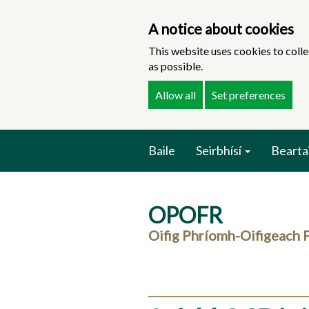
A notice about cookies
This website uses cookies to colle
as possible.
Allow all
Set preferences
Skip
Baile
Seirbhísí
Bearta
to
main
content
OPOFR
Oifig Phríomh-Oifigeach F