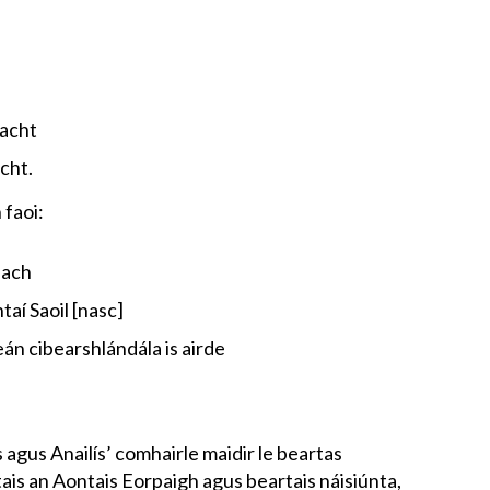
eacht
cht.
 faoi:
nach
aí Saoil [nasc]
n cibearshlándála is airde
agus Anailís’ comhairle maidir le beartas
tais an Aontais Eorpaigh agus beartais náisiúnta,