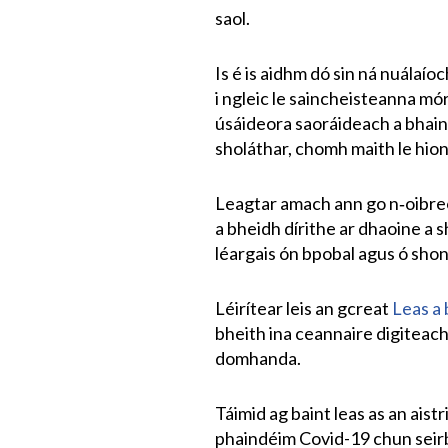
saol.
Is é is aidhm dó sin ná nuálaío
i ngleic le saincheisteanna mó
úsáideora saoráideach a bhain
sholáthar, chomh maith le hion
Leagtar amach ann go n‑oibreoi
a bheidh dírithe ar dhaoine a s
léargais ón bpobal agus ó shon
Léirítear leis an gcreat
Leas a 
bheith ina ceannaire digiteach
domhanda.
Táimid ag baint leas as an aistr
phaindéim Covid-19 chun seirbh