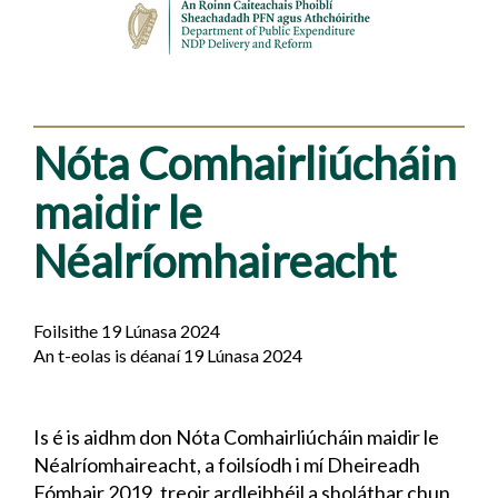
Nóta Comhairliúcháin
maidir le
Néalríomhaireacht
Foilsithe 19 Lúnasa 2024
An t-eolas is déanaí 19 Lúnasa 2024
Is é is aidhm don Nóta Comhairliúcháin maidir le
Néalríomhaireacht, a foilsíodh i mí Dheireadh
Fómhair 2019, treoir ardleibhéil a sholáthar chun