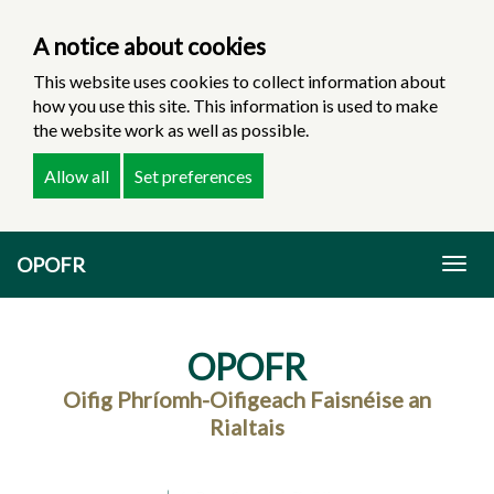
A notice about cookies
This website uses cookies to collect information about
how you use this site. This information is used to make
the website work as well as possible.
Allow all
Set preferences
Skip
OPOFR
to
Togg
main
navig
content
OPOFR
Oifig Phríomh-Oifigeach Faisnéise an
Rialtais