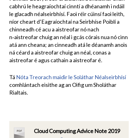
cabhrú le heagraíochtaí cinntí a dhéanamh i ndáil
le glacadh néalseirbhísí. Faoi réir cúinsí faoi leith,
níor cheart d’Eagraíochtaí na Seirbhíse Poiblí a
chinneadh cé acu a aistreofar nó nach
n‑aistreofar chuig an néal i gcás córais nua nó cinn
atá ann cheana; an cinneadh atá le déanamh anois
ná céard a aistreofar chuig an néal, conas a
aistreofar é agus cathain a aistreofar é.
Tá
Nóta Treorach maidir le Soláthar Néalseirbhísí
comhlántach eisithe ag an Oifig um Sholáthar
Rialtais.
Cloud Computing Advice Note 2019